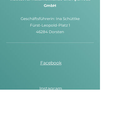
GmbH
G
eschäftsführerin: Ina Schüttke
Fürst-Leopold-Platz 1
46284 Dorsten
Facebook
Instagram
Spotify