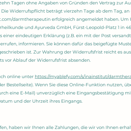
rzehn Tagen ohne Angaben von Gründen den Vertrag zur Aus
 Die Widerrufspflicht beträgt vierzehn Tage ab dem Tag, an 
tut.com/darmtherapeutin
erfolgreich angemeldet haben. Um I
urheilkunde und Ayurveda GmbH, Fürst-Leopold-Platz 1 in 46
ls einer eindeutigen Erklärung (z.B. ein mit der Post versandt
derrufen, informieren. Sie können dafür das beigefügte Mus
schrieben ist. Zur Wahrung der Widerrufsfrist reicht es aus,
s vor Ablauf der Widerrufsfrist absenden.
uch online unter
https://myablefy.com/s/inainstitut/darmther
der Bestellseite). Wenn Sie diese Online-Funktion nutzen, ü
durch eine E-Mail) unverzüglich eine Eingangsbestätigung m
atum und der Uhrzeit ihres Eingangs.
en, haben wir Ihnen alle Zahlungen, die wir von Ihnen erhal