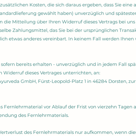
usätzlichen Kosten, die sich daraus ergeben, dass Sie eine a
tandardlieferung gewählt haben) unverzüglich und späteste
die Mitteilung über Ihren Widerruf dieses Vertrags bei uns 
lbe Zahlungsmittel, das Sie bei der ursprünglichen Transakt
ich etwas anderes vereinbart. In keinem Fall werden Ihne
 sofern bereits erhalten - unverzüglich und in jedem Fall s
Widerruf dieses Vertrages unterrichten, an:
 Ayurveda GmbH, Fürst-Leopold-Platz 1 in 46284 Dorsten, z
as Fernlehrmaterial vor Ablauf der Frist von vierzehn Tagen 
endung des Fernlehrmaterials.
ertverlust des Fernlehrmaterials nur aufkommen, wenn dies