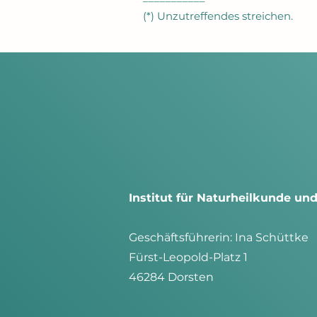
(*) Unzutreffendes streichen.
Institut für Naturheilkunde u
G
eschäftsführerin: Ina Schüttke
Fürst-Leopold-Platz 1
46284 Dorsten