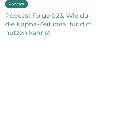
Ina Schüttke
14. März 2024
5 Min. Lesezeit
Podcast
Podcast Folge 023: Wie du
die Kapha-Zeit ideal für dich
nutzen kannst
Hallo und herzlich willkommen zu einer
neuen Episode von Ina-Hautnah, deinem
Podcast, der unter die Haut geht. Heute
steigen wir in das...