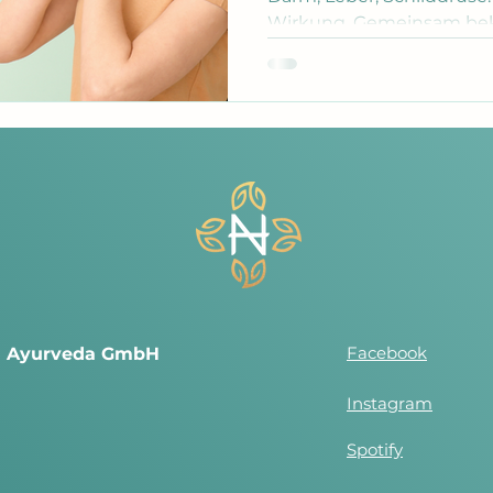
Wirkung. Gemeinsam be
Entzündungen und halten
Balance.
Facebook
nd Ayurveda GmbH
Instagram
Spotify