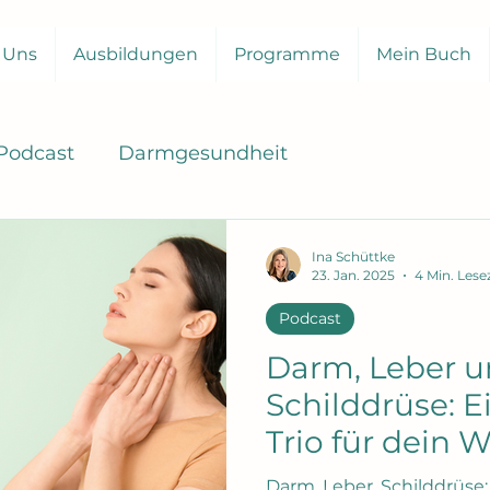
 Uns
Ausbildungen
Programme
Mein Buch
Podcast
Darmgesundheit
Ina Schüttke
23. Jan. 2025
4 Min. Lese
Podcast
Darm, Leber 
Schilddrüse: Ei
Trio für dein 
Darm, Leber, Schilddrüse: 