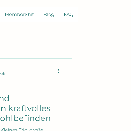
MemberShit
Blog
FAQ
zeit
und
n kraftvolles
Wohlbefinden
Kleines Trio, große