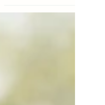
einfachen Tipps 80% deiner vermeintlichen
Unverträglichkeiten in den Griff bekommst