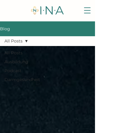
Blog
All Posts
All Posts
Ausbildung
Podcast
Darmgesundheit